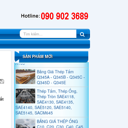
Silic, Thép Băng Silic
BẢNG GIÁ THÉP ỐNG
ĐÚC HỢP KIM SA210,
SA213, SA333, SA335
Thép Tấm, Thép Ống,
Thép Tròn Đặc SC410,
SSC400, SC480, SC450,
A105
SẢN PHẨM MỚI
Bảng Giá Thép Tấm
Q345A - Q345B - Q345C -
Q345D - Q345E
Thép Tấm, Thép Ống,
Thép Tròn SAE4118,
SAE4130, SAE4135,
SAE4140, SAE5120, SAE5140,
ất
SAE5145, SACM645
BẢNG GIÁ THÉP ỐNG
C10, C20, C30, C40, C45,
C50, C55