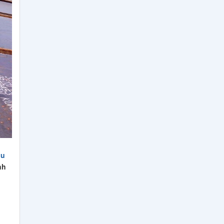
Bảng Giá Thép Tấm, Thép
Tròn Đặc, Thép Ống Đúc
YXR3, YXR33, YXR7
Thép Tấm - Thép Tròn Đặc
SKH50, SKH51, SKH52,
SKH53, SKH54, SKH55,
SKH58, SKH59, SKH2, SKH10
Bảng Quy Cách Thép Tròn
Đặc, Thép Ống SCM440,
SCM420, SCR440,
SCR420
Tiêu Chuẩn Thép Tấm
Đóng Tàu Grade A, AH32,
DH32, EH32, AH36, DH36,
ịu
EH36
nh
Bảng Quy Cách Và Tiêu
Chuẩn Thép Tấm S355J0,
S355JR, S355J2