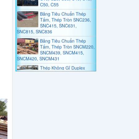
Bảng Tiêu Chuẩn Thép
Tấm, Thép Tròn SNC236,
SNC415, SNC631,
SNC815, SNC836
Bảng Tiêu Chuẩn Thép
Tấm, Thép Tròn SNCM220,
SNCM439, SNCM415,
SNCM420, SNCM431
Thép Không Gỉ Duplex
2205, 2570
Thép Tấm, Thép Làm
Khuôn, Thép Tròn Đặc
SKT4, SKT3, SKT6,
55NiCrMoV7, 45NiCrMo16
Bảng Giá Và Quy Cách
Thép Hình V
Bảng Giá Thép Tấm, Thép
Tròn Đặc, Thép Ống Đúc
YXM1, YXM4, YXM27,
YXM60, YXM42