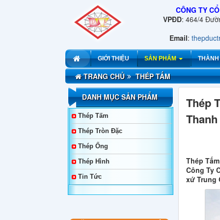
CÔNG TY CỔ
VPĐD
: 464/4 Đư
Email
:
thepduc
GIỚI THIỆU
SẢN PHẨM
THÀNH
TRANG CHỦ
THÉP TẤM
DANH MỤC SẢN PHẨM
Thép T
Thanh
Thép Tấm
Thép Tròn Đặc
Thép Ống
Thép Tấm 
Thép Hình
Công Ty C
Tin Tức
xứ Trung 