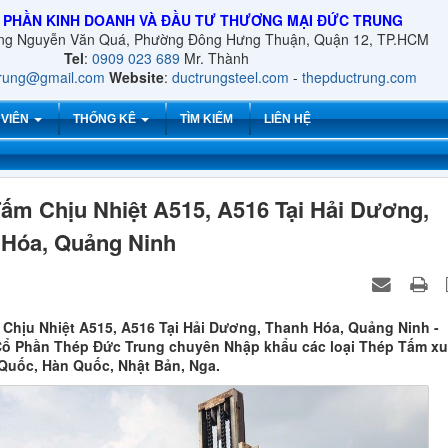
 PHẦN KINH DOANH VÀ ĐẦU TƯ THƯƠNG MẠI ĐỨC TRUNG
ờng Nguyễn Văn Quá, Phường Đông Hưng Thuận, Quận 12, TP.HCM
Tel
:
0909 023 689
Mr. Thành
trung@gmail.com
Website
:
ductrungsteel.com
-
thepductrung.com
 VIÊN
THỐNG KÊ
TÌM KIẾM
LIÊN HỆ
ấm Chịu Nhiệt A515, A516 Tại Hải Dương,
 Hóa, Quảng Ninh
Chịu Nhiệt A515, A516 Tại Hải Dương, Thanh Hóa, Quảng Ninh -
ổ Phần Thép Đức Trung chuyên Nhập khẩu các loại Thép Tấm xu
Quốc, Hàn Quốc, Nhật Bản, Nga.