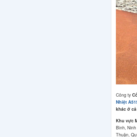
Công ty
Cổ
Nhiệt A51
khác ở cả
Khu vực 
Bình, Ninh
Thuận, Qu