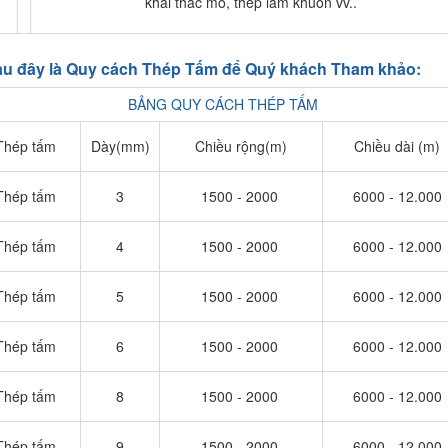
khai thác mỏ, thép làm khuôn vv..
u đây là Quy cách Thép Tấm để Quý khách Tham khảo:
B
ẢNG QUY CÁCH THÉP TẤM
Thép tấm
Dày(mm)
Chiều rộng(m)
Chiều dài (m)
Thép tấm
3
1500 - 2000
6000 - 12.000
Thép tấm
4
1500 - 2000
6000 - 12.000
Thép tấm
5
1500 - 2000
6000 - 12.000
Thép tấm
6
1500 - 2000
6000 - 12.000
Thép tấm
8
1500 - 2000
6000 - 12.000
Thép tấm
9
1500 - 2000
6000 - 12.000