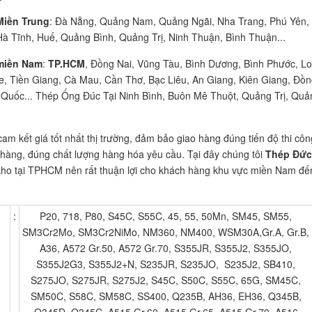
Miền Trung
: Đà Nẵng, Quảng Nam, Quảng Ngãi, Nha Trang, Phú Yên,
à Tĩnh, Huế, Quảng Bình, Quảng Trị, Ninh Thuận, Bình Thuận...
miền Nam
:
TP.HCM
, Đồng Nai, Vũng Tàu, Bình Dương, Bình Phước, L
e, Tiền Giang, Cà Mau, Cần Thơ, Bạc Liêu, An Giang, Kiên Giang, Đồn
Quốc... Thép Ống Đúc Tại Ninh Bình, Buôn Mê Thuột, Quảng Trị, Quả
cam kết giá tốt nhất thị trường, đảm bảo giao hàng đúng tiến độ thi côn
hàng, đúng chất lượng hàng hóa yêu cầu. Tại đây chúng tôi
Thép Đức
ho tại TPHCM nên rất thuận lợi cho khách hàng khu vực miền Nam đế
u
:
P20, 718, P80, S45C, S55C, 45, 55, 50Mn, SM45, SM55,
SM3Cr2Mo, SM3Cr2NiMo, NM360, NM400, WSM30A,Gr.A, Gr.B,
A36, A572 Gr.50, A572 Gr.70, S355JR, S355J2, S355JO,
S355J2G3, S355J2+N, S235JR, S235JO, S235J2, SB410,
S275JO, S275JR, S275J2, S45C, S50C, S55C, 65G, SM45C,
SM50C, S58C, SM58C, SS400, Q235B, AH36, EH36, Q345B,