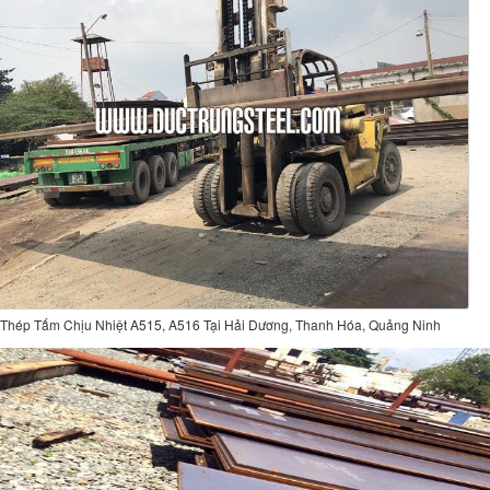
Thép Tấm Chịu Nhiệt A515, A516 Tại Hải Dương, Thanh Hóa, Quảng Ninh