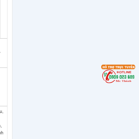
,
u,
,
nh