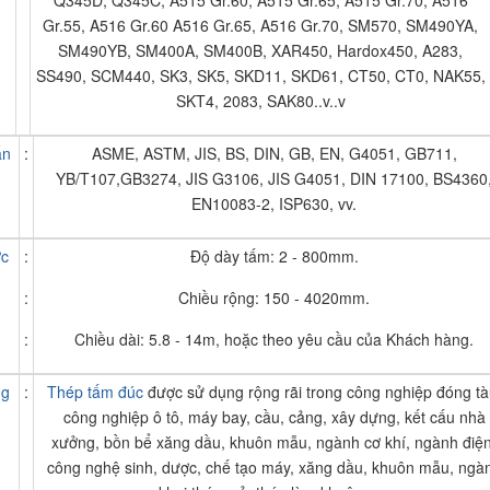
Q345D, Q345C, A515 Gr.60, A515 Gr.65, A515 Gr.70, A516
Gr.55, A516 Gr.60 A516 Gr.65, A516 Gr.70, SM570, SM490YA,
SM490YB, SM400A, SM400B, XAR450, Hardox450, A283,
SS490, SCM440, SK3, SK5, SKD11, SKD61, CT50, CT0, NAK55,
SKT4, 2083, SAK80..v..v
ẩn
:
ASME, ASTM, JIS, BS, DIN, GB, EN, G4051, GB711,
YB/T107,GB3274, JIS G3106, JIS G4051, DIN 17100, BS4360
EN10083-2, ISP630, vv.
ớc
:
Độ dày tấm: 2 - 800mm.
:
Chiều rộng: 150 - 4020mm.
:
Chiều dài: 5.8 - 14m, hoặc theo yêu cầu của Khách hàng.
ng
:
Thép tấm đúc
được sử dụng rộng rãi trong công nghiệp đóng tà
công nghiệp ô tô, máy bay, cầu, cảng, xây dựng, kết cấu nhà
xưởng, bồn bể xăng dầu, khuôn mẫu, ngành cơ khí, ngành điện
công nghệ sinh, dược, chế tạo máy, xăng dầu, khuôn mẫu, ngà