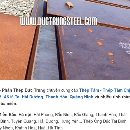
 Phần Thép Đức Trung
chuyên cung cấp
Thép Tấm - Thép Tấm Ch
5, A516 Tại Hải Dương, Thanh Hóa, Quảng Ninh
và nhiều tỉnh thà
 ba miền.
Miền Bắc
:
Hà nội
, Hải Phòng, Bắc Ninh, Bắc Giang, Thanh Hóa, Thái
 Bình, Tuyên Quang, Hải Dương, Hưng Yên... Thép Ống Đúc Tại Bình
y Nhơn, Khánh Hòa, Huế, Hà Tĩnh