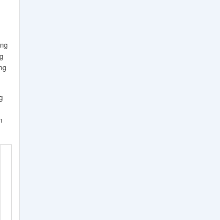
ong
g
ng
g
n