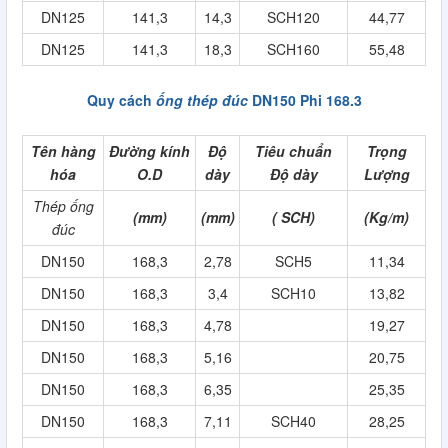
DN125
141,3
14,3
SCH120
44,77
DN125
141,3
18,3
SCH160
55,48
Quy cách
ống thép đúc
DN150 Phi 168.3
Tên hàng
Đường kính
Độ
Tiêu chuẩn
Trọng
hóa
O.D
dày
Độ dày
Lượng
Thép ống
(mm)
(mm)
( SCH)
(Kg/m)
đúc
DN150
168,3
2,78
SCH5
11,34
DN150
168,3
3,4
SCH10
13,82
DN150
168,3
4,78
19,27
DN150
168,3
5,16
20,75
DN150
168,3
6,35
25,35
DN150
168,3
7,11
SCH40
28,25