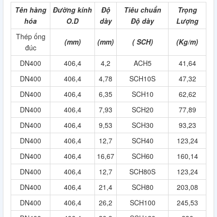
Tên hàng
Đường kính
Độ
Tiêu chuẩn
Trọng
hóa
O.D
dày
Độ dày
Lượng
Thép ống
(mm)
(mm)
( SCH)
(Kg/m)
đúc
DN400
406,4
4,2
ACH5
41,64
DN400
406,4
4,78
SCH10S
47,32
DN400
406,4
6,35
SCH10
62,62
DN400
406,4
7,93
SCH20
77,89
DN400
406,4
9,53
SCH30
93,23
DN400
406,4
12,7
SCH40
123,24
DN400
406,4
16,67
SCH60
160,14
DN400
406,4
12,7
SCH80S
123,24
DN400
406,4
21,4
SCH80
203,08
DN400
406,4
26,2
SCH100
245,53