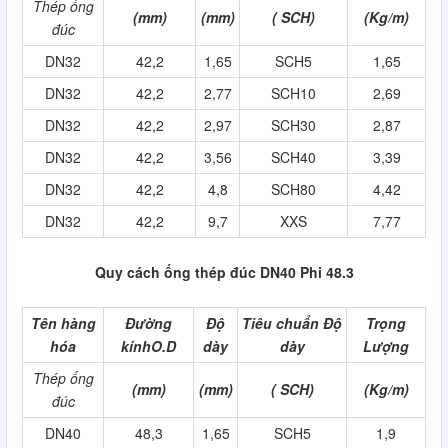
Thép ống
(mm)
(mm)
( SCH)
(Kg/m)
đúc
DN32
42,2
1,65
SCH5
1,65
DN32
42,2
2,77
SCH10
2,69
DN32
42,2
2,97
SCH30
2,87
DN32
42,2
3,56
SCH40
3,39
DN32
42,2
4,8
SCH80
4,42
DN32
42,2
9,7
XXS
7,77
Quy cách ống thép đúc DN40 Phi 48.3
Tên hàng
Đường
Độ
Tiêu chuẩn Độ
Trọng
hóa
kínhO.D
dày
dày
Lượng
Thép ống
(mm)
(mm)
( SCH)
(Kg/m)
đúc
DN40
48,3
1,65
SCH5
1,9