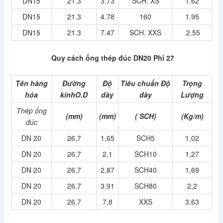
DN15
21.3
3.73
SCH. XS
1.62
DN15
21.3
4.78
160
1.95
DN15
21.3
7.47
SCH. XXS
2.55
Quy cách ống thép đúc DN20 Phi 27
Tên hàng
Đường
Độ
Tiêu chuẩn Độ
Trọng
hóa
kínhO.D
dày
dày
Lượng
Thép ống
(mm)
(mm)
( SCH)
(Kg/m)
đúc
DN 20
26,7
1,65
SCH5
1,02
DN 20
26,7
2,1
SCH10
1,27
DN 20
26,7
2,87
SCH40
1,69
DN 20
26,7
3,91
SCH80
2,2
DN 20
26,7
7,8
XXS
3,63