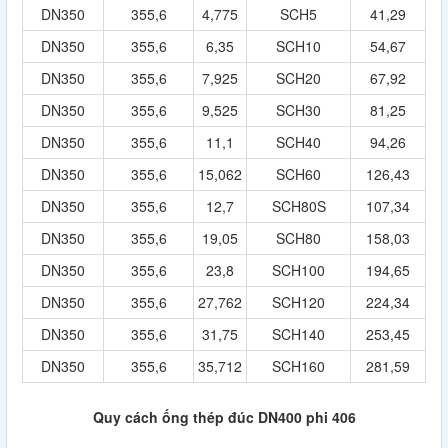
DN350
355,6
4,775
SCH5
41,29
DN350
355,6
6,35
SCH10
54,67
DN350
355,6
7,925
SCH20
67,92
DN350
355,6
9,525
SCH30
81,25
DN350
355,6
11,1
SCH40
94,26
DN350
355,6
15,062
SCH60
126,43
DN350
355,6
12,7
SCH80S
107,34
DN350
355,6
19,05
SCH80
158,03
DN350
355,6
23,8
SCH100
194,65
DN350
355,6
27,762
SCH120
224,34
DN350
355,6
31,75
SCH140
253,45
DN350
355,6
35,712
SCH160
281,59
Quy cách ống thép đúc DN400 phi 406