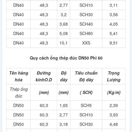
DN40
48,3
2,77
SCH10
3,11
DN40
48,3
3,2
SCH30
3,56
DN40
48,3
3,68
SCH40
4,05
DN40
48,3
5,08
SCH80
5,41
DN40
48,3
10,1
XXS
9,51
Quy cách ống thép đúc DN50 Phi 60
Tên hàng
Đường
Độ
Tiêu chuẩn
Trọng
hóa
kínhO.D
dày
Độ dày
Lượng
Thép ống
(mm)
(mm)
( SCH)
(Kg/m)
đúc
DN50
60,3
1,65
SCH5
2,39
DN50
60,3
2,77
SCH10
3,93
DN50
60,3
3,18
SCH30
4,48