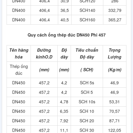
DN400
406,4
30,9
SCH120
286
DN400
406,4
36,5
SCH140
332,79
DN400
406,4
40,5
SCH160
365,27
Quy cách ống thép đúc DN450 Phi 457
Tên hàng
Đường
Độ
Tiêu chuẩn
Trọng
hóa
kínhO.D
dày
Độ dày
Lượng
Thép ống
(mm)
(mm)
( SCH)
(Kg/m)
đúc
DN450
457,2
4,2
SCH 5s
46,9
DN450
457,2
4,2
SCH 5
46,9
DN450
457,2
4,78
SCH 10s
53,31
DN450
457,2
6,35
SCH 10
70,57
DN450
457,2
7,92
SCH 20
87,71
DN450
457,2
11,1
SCH 30
122,05