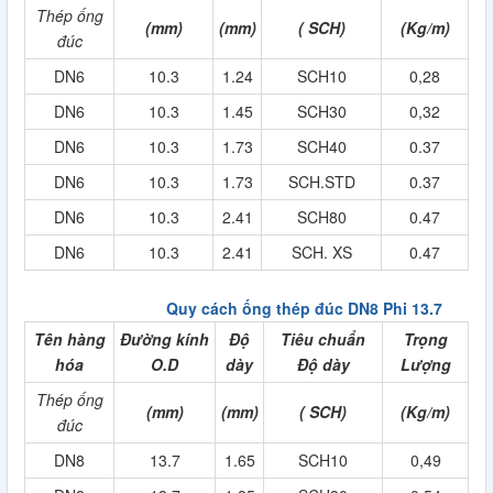
Thép ống
(mm)
(mm)
( SCH)
(Kg/m)
đúc
DN6
10.3
1.24
SCH10
0,28
DN6
10.3
1.45
SCH30
0,32
DN6
10.3
1.73
SCH40
0.37
DN6
10.3
1.73
SCH.STD
0.37
DN6
10.3
2.41
SCH80
0.47
DN6
10.3
2.41
SCH. XS
0.47
Quy cách ống thép đúc DN8 Phi 13.7
Tên hàng
Đường kính
Độ
Tiêu chuẩn
Trọng
hóa
O.D
dày
Độ dày
Lượng
Thép ống
(mm)
(mm)
( SCH)
(Kg/m)
đúc
DN8
13.7
1.65
SCH10
0,49