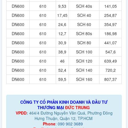
DN600
610
9,53
SCH 40s
141,05
DN600
610
17,45
SCH 40
254,87
DN600
610
24,6
SCH 60
354,97
DN600
610
12,7
SCH 80s
186,98
DN600
610
30,9
SCH 80
441,07
DN600
610
38,9
SCH 100
547,6
DN600
610
46
SCH 120
639,49
DN600
610
52,4
SCH 140
720,2
DN600
610
59,5
SCH 160
807,37
CÔNG TY CỔ PHẦN KINH DOANH VÀ ĐẦU TƯ
THƯƠNG MẠI
ĐỨC TRUNG
VPĐD
:
464/4 Đường Nguyễn Văn Quá, Phường Đông
Hưng Thuận, Quận 12, TP.HCM
Phone
:
090 902 3689