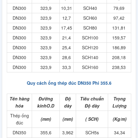
DN300
323,9
10,31
SCH40
79,69
DN300
323,9
12,7
SCH60
97,42
DN300
323,9
17,45
SCH80
131,81
DN300
323,9
21,4
SCH100
159,57
DN300
323,9
25,4
SCH120
186,89
DN300
323,9
28,6
SCH140
208,18
DN300
323,9
33,3
SCH160
238,53
Quy cách ống thép đúc DN350 Phi 355.6
Tên hàng
Đường
Độ
Tiêu chuẩn
Trọng
hóa
kínhO.D
dày
Độ dày
Lượng
Thép ống
(mm)
(mm)
( SCH)
(Kg/m)
đúc
DN350
355,6
3,962
SCH5s
34,34