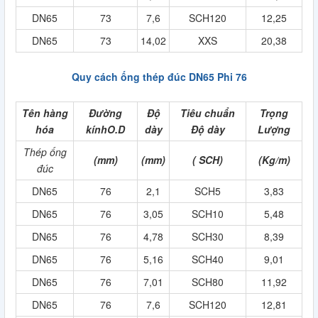
DN65
73
7,6
SCH120
12,25
DN65
73
14,02
XXS
20,38
Quy cách ống thép đúc DN65 Phi 76
Tên hàng
Đường
Độ
Tiêu chuẩn
Trọng
hóa
kínhO.D
dày
Độ dày
Lượng
Thép ống
(mm)
(mm)
( SCH)
(Kg/m)
đúc
DN65
76
2,1
SCH5
3,83
DN65
76
3,05
SCH10
5,48
DN65
76
4,78
SCH30
8,39
DN65
76
5,16
SCH40
9,01
DN65
76
7,01
SCH80
11,92
DN65
76
7,6
SCH120
12,81