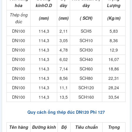
hóa
kínhO.D
dày
dày
Lượng
Thép ống
(mm)
(mm)
( SCH)
(Kg/m)
đúc
DN100
114,3
2,11
SCH5
5,83
DN100
114,3
3,05
SCH10
8,36
DN100
114,3
4,78
SCH30
12,9
DN100
114,3
6,02
SCH40
16,07
DN100
114,3
7,14
SCH60
18,86
DN100
114,3
8,56
SCH80
22,31
DN100
114,3
11,1
SCH120
28,24
DN100
114,3
13,5
SCH160
33,54
Quy cách ống thép đúc DN120 Phi 127
Tên hàng
Đường kính
Độ
Tiêu chuẩn
Trọng