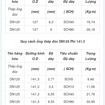
hóa
O.D
dày
Độ dày
Lượng
Thép ống
(mm)
(mm)
( SCH)
(Kg/m)
đúc
DN120
127
6,3
SCH40
18,74
DN120
127
9
SCH80
26,18
Quy cách
ống thép đúc
DN125 Phi 141.3
Tên hàng
Đường kính
Độ
Tiêu chuẩn
Trọng
hóa
O.D
dày
Độ dày
Lượng
Thép ống
(mm)
(mm)
( SCH)
(Kg/m)
đúc
DN125
141,3
2,77
SCH5
9,46
DN125
141,3
3,4
SCH10
11,56
DN125
141,3
6,55
SCH40
21,76
DN125
141,3
9,53
SCH80
30,95