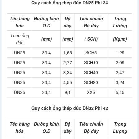
Quy cách ống thép đúc DN25 Phi 34
Tên hàng
Đường kính
Độ
Tiêu chuẩn
Trọng
hóa
O.D
dày
Độ dày
Lượng
Thép ống
(mm)
(mm)
( SCH)
(Kg/m)
đúc
DN25
33,4
1,65
SCH5
1,29
DN25
33,4
2,77
SCH10
2,09
DN25
33,4
3,34
SCH40
2,47
DN25
33,4
4,55
SCH80
3,24
DN25
33,4
9,1
XXS
5,45
Quy cách ống thép đúc DN32 Phi 42
Tên hàng
Đường kính
Độ
Tiêu chuẩn
Trọng
hóa
O.D
dày
Độ dày
Lượng