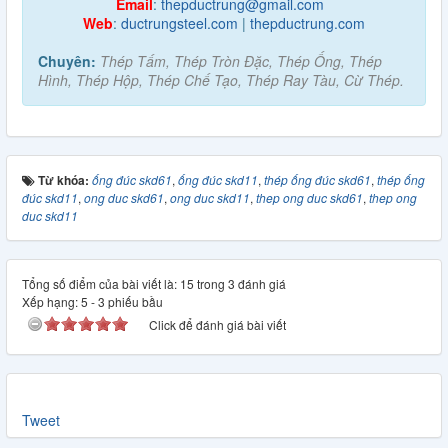
Email
:
thepductrung@gmail.com
Web
:
ductrungsteel.com
|
thepductrung.com
Chuyên:
Thép Tấm, Thép Tròn Đặc, Thép Ống, Thép
Hình, Thép Hộp, Thép Chế Tạo, Thép Ray Tàu, Cừ Thép.
Từ khóa:
ống đúc skd61
,
ống đúc skd11
,
thép ống đúc skd61
,
thép ống
đúc skd11
,
ong duc skd61
,
ong duc skd11
,
thep ong duc skd61
,
thep ong
duc skd11
Tổng số điểm của bài viết là: 15 trong 3 đánh giá
Xếp hạng:
5
-
3
phiếu bầu
Click để đánh giá bài viết
Tweet