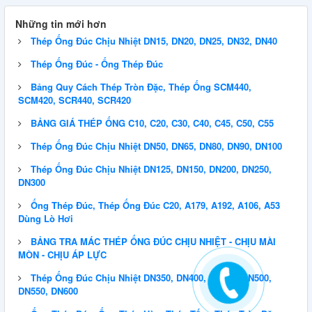
Những tin mới hơn
Thép Ống Đúc Chịu Nhiệt DN15, DN20, DN25, DN32, DN40
Thép Ống Đúc - Ống Thép Đúc
Bảng Quy Cách Thép Tròn Đặc, Thép Ống SCM440,
SCM420, SCR440, SCR420
BẢNG GIÁ THÉP ỐNG C10, C20, C30, C40, C45, C50, C55
Thép Ống Đúc Chịu Nhiệt DN50, DN65, DN80, DN90, DN100
Thép Ống Đúc Chịu Nhiệt DN125, DN150, DN200, DN250,
DN300
Ống Thép Đúc, Thép Ống Đúc C20, A179, A192, A106, A53
Dùng Lò Hơi
BẢNG TRA MÁC THÉP ỐNG ĐÚC CHỊU NHIỆT - CHỊU MÀI
MÒN - CHỊU ÁP LỰC
Thép Ống Đúc Chịu Nhiệt DN350, DN400, DN450, DN500,
DN550, DN600