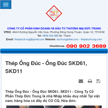
CÔNG TY CỔ PHẦN KINH DOANH VÀ ĐẦU TƯ THƯƠNG MẠI ĐỨC TRUNG
: 464/4 Đường Nguyễn Văn Quá, Phường Đông Hưng Thuận, Quận 12, TP.HCM
VPĐD
:
0909 023 689
Mr. Thành
Tel
:
thepductrung@gmail.com
:
ductrungsteel.com
-
thepductrung.com
Email
Website
Thép Ống Đúc - Ống Đúc SKD61,
SKD11
Thép Ống Đúc - Ống Đúc SKD61, SKD11 - Công Ty Cổ
Phần Thép Đức Trung là nhà Nhập khẩu duy nhất Tại việt
nam, hàng hóa có đầy đủ CO CQ, Hóa đơn.