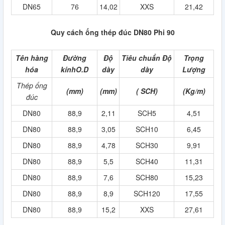
DN65
76
14,02
XXS
21,42
Quy cách ống thép đúc DN80 Phi 90
Tên hàng
Đường
Độ
Tiêu chuẩn Độ
Trọng
hóa
kínhO.D
dày
dày
Lượng
Thép ống
(mm)
(mm)
( SCH)
(Kg/m)
đúc
DN80
88,9
2,11
SCH5
4,51
DN80
88,9
3,05
SCH10
6,45
DN80
88,9
4,78
SCH30
9,91
DN80
88,9
5,5
SCH40
11,31
DN80
88,9
7,6
SCH80
15,23
DN80
88,9
8,9
SCH120
17,55
DN80
88,9
15,2
XXS
27,61