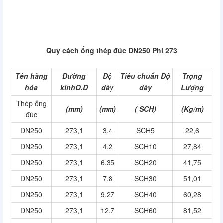
Quy cách ống thép đúc DN250 Phi 273
Tên hàng
Đường
Độ
Tiêu chuẩn Độ
Trọng
hóa
kínhO.D
dày
dày
Lượng
Thép ống
(mm)
(mm)
( SCH)
(Kg/m)
đúc
DN250
273,1
3,4
SCH5
22,6
DN250
273,1
4,2
SCH10
27,84
DN250
273,1
6,35
SCH20
41,75
DN250
273,1
7,8
SCH30
51,01
DN250
273,1
9,27
SCH40
60,28
DN250
273,1
12,7
SCH60
81,52