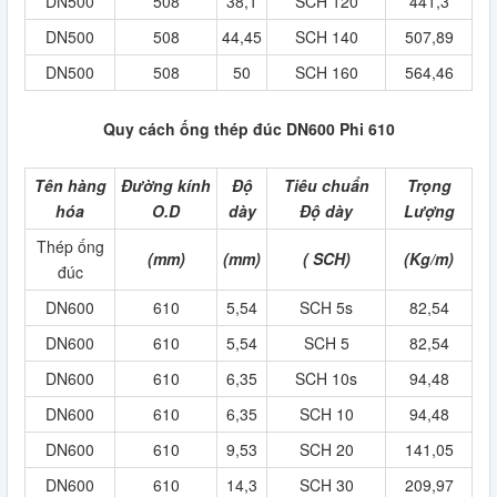
DN500
508
38,1
SCH 120
441,3
DN500
508
44,45
SCH 140
507,89
DN500
508
50
SCH 160
564,46
Quy cách ống thép đúc DN600 Phi 610
Tên hàng
Đường kính
Độ
Tiêu chuẩn
Trọng
hóa
O.D
dày
Độ dày
Lượng
Thép ống
(mm)
(mm)
( SCH)
(Kg/m)
đúc
DN600
610
5,54
SCH 5s
82,54
DN600
610
5,54
SCH 5
82,54
DN600
610
6,35
SCH 10s
94,48
DN600
610
6,35
SCH 10
94,48
DN600
610
9,53
SCH 20
141,05
DN600
610
14,3
SCH 30
209,97