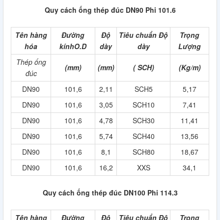
Quy cách ống thép đúc DN90 Phi 101.6
Tên hàng
Đường
Độ
Tiêu chuẩn Độ
Trọng
hóa
kínhO.D
dày
dày
Lượng
Thép ống
(mm)
(mm)
( SCH)
(Kg/m)
đúc
DN90
101,6
2,11
SCH5
5,17
DN90
101,6
3,05
SCH10
7,41
DN90
101,6
4,78
SCH30
11,41
DN90
101,6
5,74
SCH40
13,56
DN90
101,6
8,1
SCH80
18,67
DN90
101,6
16,2
XXS
34,1
Quy cách ống thép đúc DN100 Phi 114.3
Tên hàng
Đường
Độ
Tiêu chuẩn Độ
Trọng