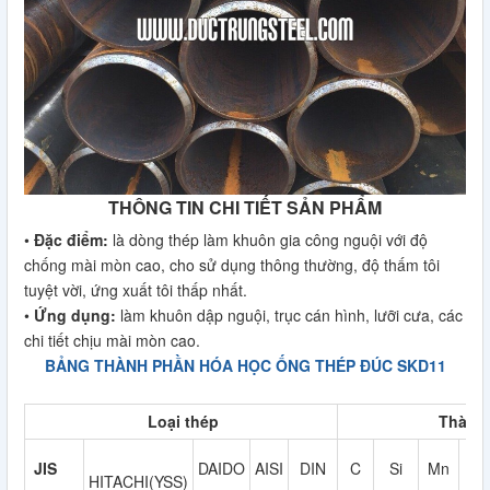
THÔNG TIN CHI TIẾT SẢN PHẨM
•
Đặc điểm:
là dòng thép làm khuôn gia công nguội với độ
chống mài mòn cao, cho sử dụng thông thường, độ thấm tôi
tuyệt vời, ứng xuất tôi thấp nhất.
•
Ứng dụng:
làm khuôn dập nguội, trục cán hình, lưỡi cưa, các
chi tiết chịu mài mòn cao.
BẢNG THÀNH PHẦN HÓA HỌC ỐNG THÉP ĐÚC SKD11
Loại thép
Thành
JIS
DAIDO
AISI
DIN
C
Si
Mn
HITACHI(YSS)