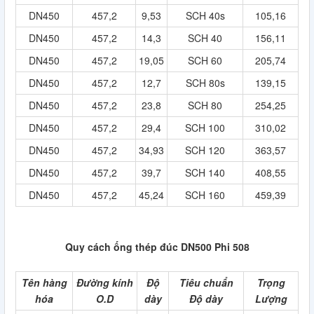
DN450
457,2
9,53
SCH 40s
105,16
DN450
457,2
14,3
SCH 40
156,11
DN450
457,2
19,05
SCH 60
205,74
DN450
457,2
12,7
SCH 80s
139,15
DN450
457,2
23,8
SCH 80
254,25
DN450
457,2
29,4
SCH 100
310,02
DN450
457,2
34,93
SCH 120
363,57
DN450
457,2
39,7
SCH 140
408,55
DN450
457,2
45,24
SCH 160
459,39
Quy cách ống thép đúc DN500 Phi 508
Tên hàng
Đường kính
Độ
Tiêu chuẩn
Trọng
hóa
O.D
dày
Độ dày
Lượng