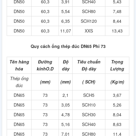
DN50
60,3
3,91
SCH40
5,43
DN50
60,3
5,54
SCH80
7,48
DN50
60,3
6,35
SCH120
8,44
DN50
60,3
11,07
XXS
13,43
Quy cách ống thép đúc DN65 Phi 73
Tên hàng
Đường
Độ
Tiêu chuẩn
Trọng
hóa
kínhO.D
dày
Độ dày
Lượng
Thép ống
(mm)
(mm)
( SCH)
(Kg/m)
đúc
DN65
73
2,1
SCH5
3,67
DN65
73
3,05
SCH10
5,26
DN65
73
4,78
SCH30
8,04
DN65
73
5,16
SCH40
8,63
DN65
73
7,01
SCH80
11,4