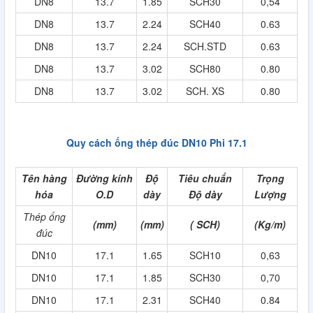
DN8
13.7
1.85
SCH30
0,54
DN8
13.7
2.24
SCH40
0.63
DN8
13.7
2.24
SCH.STD
0.63
DN8
13.7
3.02
SCH80
0.80
DN8
13.7
3.02
SCH. XS
0.80
Quy cách ống thép đúc DN10 Phi 17.1
Tên hàng
Đường kính
Độ
Tiêu chuẩn
Trọng
hóa
O.D
dày
Độ dày
Lượng
Thép ống
(mm)
(mm)
( SCH)
(Kg/m)
đúc
DN10
17.1
1.65
SCH10
0,63
DN10
17.1
1.85
SCH30
0,70
DN10
17.1
2.31
SCH40
0.84