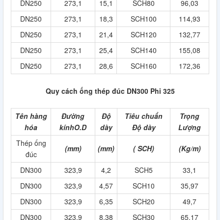
DN250
273,1
15,1
SCH80
96,03
DN250
273,1
18,3
SCH100
114,93
DN250
273,1
21,4
SCH120
132,77
DN250
273,1
25,4
SCH140
155,08
DN250
273,1
28,6
SCH160
172,36
Quy cách ống thép đúc DN300 Phi 325
Tên hàng
Đường
Độ
Tiêu chuẩn
Trọng
hóa
kínhO.D
dày
Độ dày
Lượng
Thép ống
(mm)
(mm)
( SCH)
(Kg/m)
đúc
DN300
323,9
4,2
SCH5
33,1
DN300
323,9
4,57
SCH10
35,97
DN300
323,9
6,35
SCH20
49,7
DN300
323,9
8,38
SCH30
65,17