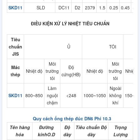
SKD11
SLD
DC11
D2
2379
1.5
0.25
0.45
<=0
ĐIỀU KIỆN XỬ LÝ NHIỆT TIÊU CHUẨN
Tiêu
chuẩn
Ủ
TÔI
JIS
Môi
Môi
Mác
Độ
Nhiệt độ
trường
Nhiệt độ
trường
Nhiệt đ
thép
cứng(HB)
tôi
tôi
Làm
Ngoài
SKD11
800~850
nguội
<248
1000~1050
không
150~20
chậm
khí
Quy cách ống thép đúc DN6 Phi 10.3
Tên hàng
Đường
Độ
Tiêu chuẩn Độ
Trọng
hóa
kínhO.D
dày
dày
Lượng