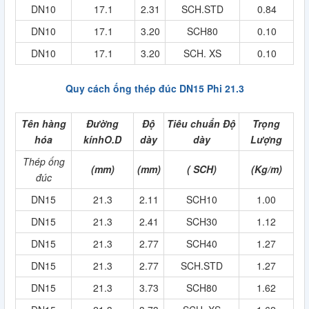
DN10
17.1
2.31
SCH.STD
0.84
DN10
17.1
3.20
SCH80
0.10
DN10
17.1
3.20
SCH. XS
0.10
Quy cách ống thép đúc DN15 Phi 21.3
Tên hàng
Đường
Độ
Tiêu chuẩn Độ
Trọng
hóa
kínhO.D
dày
dày
Lượng
Thép ống
(mm)
(mm)
( SCH)
(Kg/m)
đúc
DN15
21.3
2.11
SCH10
1.00
DN15
21.3
2.41
SCH30
1.12
DN15
21.3
2.77
SCH40
1.27
DN15
21.3
2.77
SCH.STD
1.27
DN15
21.3
3.73
SCH80
1.62