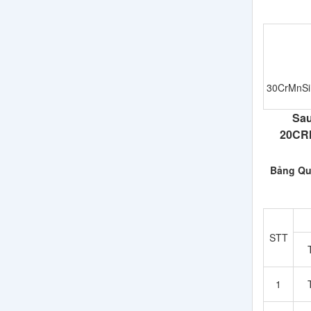
30CrMnSi
Sau
20CRM
Bảng Q
STT
1