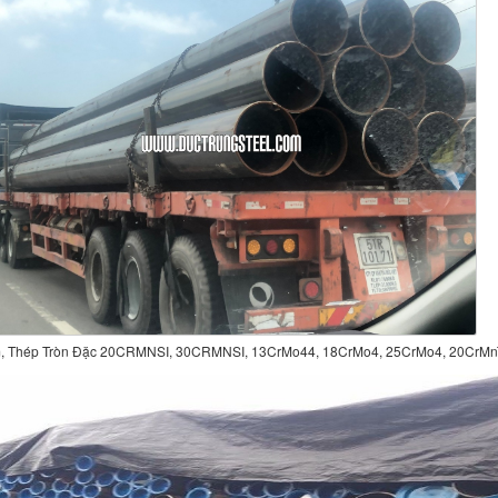
, Thép Tròn Đặc 20CRMNSI, 30CRMNSI, 13CrMo44, 18CrMo4, 25CrMo4, 20CrMn