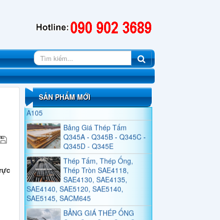
Thép Tấm Silic, Thép Cuộn
Silic, Thép Băng Silic
BẢNG GIÁ THÉP ỐNG
ĐÚC HỢP KIM SA210,
SA213, SA333, SA335
Thép Tấm, Thép Ống,
Thép Tròn Đặc SC410,
SSC400, SC480, SC450,
A105
SẢN PHẨM MỚI
Bảng Giá Thép Tấm
Q345A - Q345B - Q345C -
Q345D - Q345E
Thép Tấm, Thép Ống,
Thép Tròn SAE4118,
SAE4130, SAE4135,
rực
SAE4140, SAE5120, SAE5140,
SAE5145, SACM645
BẢNG GIÁ THÉP ỐNG
C10, C20, C30, C40, C45,
C50, C55