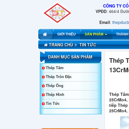
CÔNG TY CỔ
VPĐD
: 464/4 Đư
Email
:
thepduc
GIỚI THIỆU
SẢN PHẨM
THÀNH
TRANG CHỦ
TIN TỨC
DANH MỤC SẢN PHẨM
Thép 
13CrM
Thép Tấm
Thép Tròn Đặc
Thép Ống
Thép Tấm,
Thép Hình
25CrMo4, 
Tin Tức
tiếp Thép
25CrMo4, 