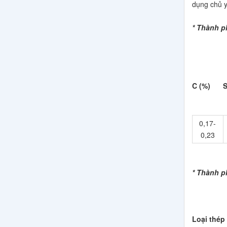
dụng chủ y
* Thành p
Thép Tròn
C (%)
S
0,17-
0,23
* Thành p
Thép Tròn
Loại thép