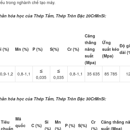
ếu trong nghành chế tạo máy.
hần hóa học của Thép Tấm, Thép Tròn Đặc 20CrMnSi:
Thép Tấm,
 Đặc 20CRMNSI, 30CRMNSI, 13CrMo44, 18CrMo4, 25CrMo4, 20CrMn
Căng
thẳng
Ứng
Độ g
i (%)
Mn (%)
P (%)
S(%)
Cr (%)
năng
suất kéo
dài (
suất
(Mpa)
(Mpa)
≦
≦
0,9-1,2
0,8-1,1
0,8-1,1
35 635
85 785
1
0,035
0,035
hần hóa học của Thép Tấm, Thép Tròn Đặc 30CrMnSi:
Thép Tấm,
 Đặc 20CRMNSI, 30CRMNSI, 13CrMo44, 18CrMo4, 25CrMo4, 20CrM
Mã
Tiêu
Si
Mn
Cr
Căng thẳng n
quốc
C (%)
P (%)
S(%)
chuẩn
(%)
(%)
(%)
suất (Mpa)