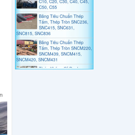
Bảng Tiêu Chuẩn Thép
Tấm, Thép Tròn SNC236,
SNC415, SNC631,
SNC815, SNC836
Bảng Tiêu Chuẩn Thép
Tấm, Thép Tròn SNCM220,
SNCM439, SNCM415,
SNCM420, SNCM431
Thép Không Gỉ Duplex
2205, 2570
Thép Tấm, Thép Làm
Khuôn, Thép Tròn Đặc
SKT4, SKT3, SKT6,
55NiCrMoV7, 45NiCrMo16
Ti
Bảng Giá Và Quy Cách
Thép Hình V
Bảng Giá Thép Tấm, Thép
Tròn Đặc, Thép Ống Đúc
YXM1, YXM4, YXM27,