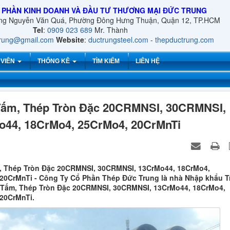
 PHẦN KINH DOANH VÀ ĐẦU TƯ THƯƠNG MẠI ĐỨC TRUNG
ờng Nguyễn Văn Quá, Phường Đông Hưng Thuận, Quận 12, TP.HCM
Tel
:
0909 023 689
Mr. Thành
trung@gmail.com
Website
:
ductrungsteel.com
-
thepductrung.com
 VIÊN
THỐNG KÊ
TÌM KIẾM
LIÊN HỆ
Tấm, Thép Tròn Đặc 20CRMNSI, 30CRMNSI,
o44, 18CrMo4, 25CrMo4, 20CrMnTi
 Thép Tròn Đặc 20CRMNSI, 30CRMNSI, 13CrMo44, 18CrMo4,
20CrMnTi - Công Ty Cổ Phần Thép Đức Trung là nhà Nhập khẩu T
 Tấm, Thép Tròn Đặc 20CRMNSI, 30CRMNSI, 13CrMo44, 18CrMo4,
20CrMnTi.