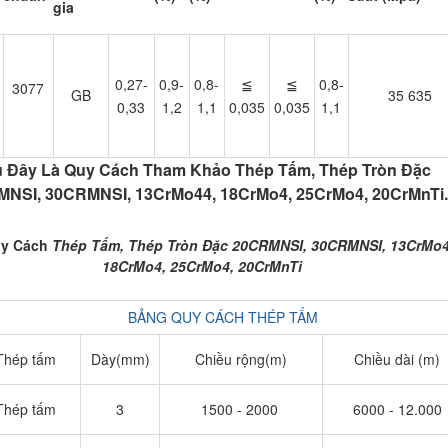
gia
0,27-
0,9-
0,8-
≦
≦
0,8-
3077
GB
35 635
0,33
1,2
1,1
0,035
0,035
1,1
 Đây Là Quy Cách Tham Khảo Thép Tấm, Thép Tròn Đặc
NSI, 30CRMNSI, 13CrMo44, 18CrMo4, 25CrMo4, 20CrMnTi
uy Cách
Thép Tấm, Thép Tròn Đặc 20CRMNSI, 30CRMNSI, 13CrMo4
18CrMo4, 25CrMo4, 20CrMnTi
B
ẢNG QUY CÁCH THÉP TẤM
Thép tấm
Dày(mm)
Chiều rộng(m)
Chiều dài (m)
Thép tấm
3
1500 - 2000
6000 - 12.000