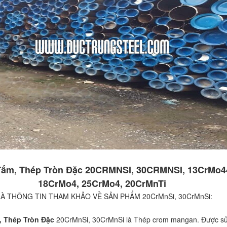
Tấm, Thép Tròn Đặc 20CRMNSI, 30CRMNSI, 13CrMo4
18CrMo4, 25CrMo4, 20CrMnTi
LÀ THÔNG TIN THAM KHẢO VỀ SẢN PHẨM 20CrMnSi, 30CrMnSi:
 Thép Tròn Đặc
20CrMnSi, 30CrMnSi là Thép crom mangan. Được s