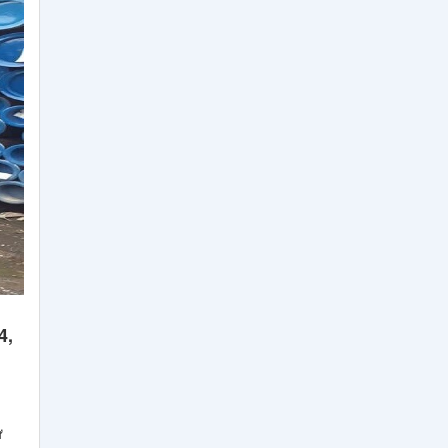
YXM60, YXM42
Bảng Giá Thép Tấm, Thép
Tròn Đặc, Thép Ống Đúc
YXR3, YXR33, YXR7
Thép Tấm - Thép Tròn Đặc
SKH50, SKH51, SKH52,
SKH53, SKH54, SKH55,
SKH58, SKH59, SKH2, SKH10
Bảng Quy Cách Thép Tròn
Đặc, Thép Ống SCM440,
SCM420, SCR440,
SCR420
Tiêu Chuẩn Thép Tấm
Đóng Tàu Grade A, AH32,
DH32, EH32, AH36, DH36,
4,
EH36
Bảng Quy Cách Và Tiêu
Chuẩn Thép Tấm S355J0,
S355JR, S355J2
ử