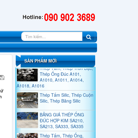
QUY CÁCH THÉP HÌNH U
QUY CÁCH THÉP HÌNH H
SẢN PHẨM MỚI
Thép Tấm, Thép Tròn Đặc,
Thép Ống Đúc A101,
A1010, A1011, A1014,
A1018, A1016
Thép Tấm Silic, Thép Cuộn
xứ
Silic, Thép Băng Silic
n
BẢNG GIÁ THÉP ỐNG
ĐÚC HỢP KIM SA210,
SA213, SA333, SA335
Thép Tấm, Thép Ống,
Thép Tròn Đặc SC410,