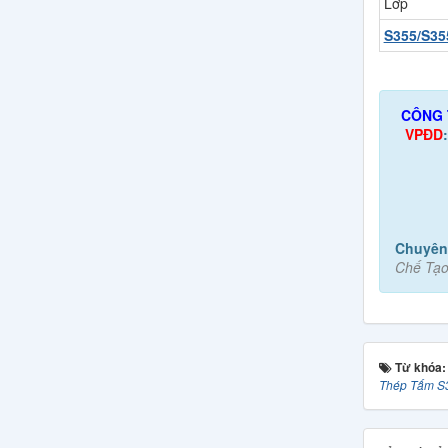
Lớp
S355/S35
CÔNG 
VPĐD
Chuyên
Chế Tạo
Từ khóa
Thép Tấm S