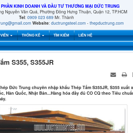
 PHẦN KINH DOANH VÀ ĐẦU TƯ THƯƠNG MẠI ĐỨC TRUNG
ờng Nguyễn Văn Quá, Phường Đông Hưng Thuận, Quận 12, TP.HCM
Tel
:
0909 023 689
Mr. Thành
trung@gmail.com
Website
:
ductrungsteel.com
-
thepductrung.com
 VIÊN
THỐNG KÊ
TÌM KIẾM
LIÊN HỆ
Tấm S355, S355JR
hép Đức Trung chuyên nhập khẩu Thép Tấm S355JR, S355 xuất 
c, Hàn Quốc, Nhật Bản...Hàng hóa đầy đủ CO CQ theo Tiêu chuẩ
áy.