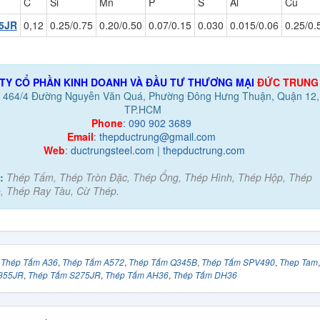
C
Si
Mn
P
S
Al
Cu
5JR
0,12
0.25/0.75
0.20/0.50
0.07/0.15
0.030
0.015/0.06
0.25/0.
TY CỔ PHẦN KINH DOANH VÀ ĐẦU TƯ THƯƠNG MẠI
ĐỨC TRUNG
:
464/4 Đường Nguyễn Văn Quá, Phường Đông Hưng Thuận, Quận 12,
TP.HCM
Phone
:
090 902 3689
Email
:
thepductrung@gmail.com
Web
:
ductrungsteel.com
|
thepductrung.com
:
Thép Tấm, Thép Tròn Đặc, Thép Ống, Thép Hình, Thép Hộp, Thép
, Thép Ray Tàu, Cừ Thép.
:
Thép Tấm A36
,
Thép Tấm A572
,
Thép Tấm Q345B
,
Thép Tấm SPV490
,
Thep Tam
,
355JR
,
Thép Tấm S275JR
,
Thép Tấm AH36
,
Thép Tấm DH36