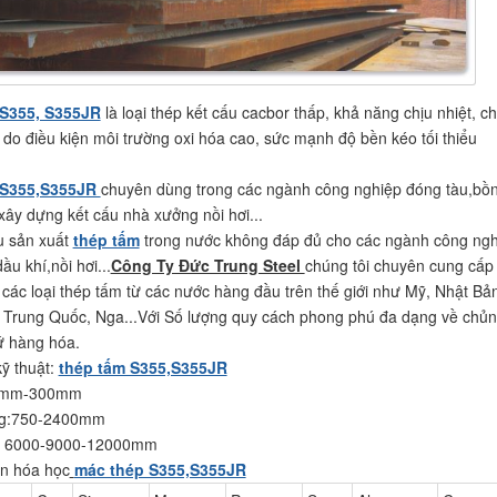
S355, S355JR
là loại thép kết cấu cacbor thấp, khả năng chịu nhiệt, ch
do điều kiện môi trường oxi hóa cao, sức mạnh độ bền kéo tối thiểu
 S355,S355JR
chuyên dùng trong các ngành công nghiệp đóng tàu,bồ
xây dựng kết cấu nhà xưởng nồi hơi...
 sản xuất
thép tấm
trong nước không đáp đủ cho các ngành công ngh
ầu khí,nồi hơi...
Công Ty Đức Trung Steel
chúng tôi chuyên cung cấp
các loại thép tấm từ các nước hàng đầu trên thế giới như Mỹ, Nhật Bả
Trung Quốc, Nga...Với Số lượng quy cách phong phú đa dạng về chủ
xứ hàng hóa.
ỹ thuật:
thép tấm S355,S355JR
:3mm-300mm
ng:750-2400mm
i: 6000-9000-12000mm
n hóa học
mác thép S355,S355JR