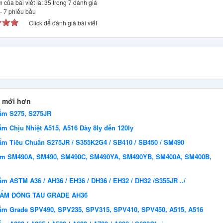
 của bài viết là: 35 trong 7 đánh giá
-
7
phiếu bầu
Click để đánh giá bài viết
 mới hơn
ấm S275, S275JR
m Chịu Nhiệt A515, A516 Dày 8ly đến 120ly
ấm Tiêu Chuẩn S275JR / S355K2G4 / SB410 / SB450 / SM490
ấm SM490A, SM490, SM490C, SM490YA, SM490YB, SM400A, SM400B,
m ASTM A36 / AH36 / EH36 / DH36 / EH32 / DH32 /S355JR ../
TẤM ĐÓNG TÀU GRADE AH36
ấm Grade SPV490, SPV235, SPV315, SPV410, SPV450, A515, A516