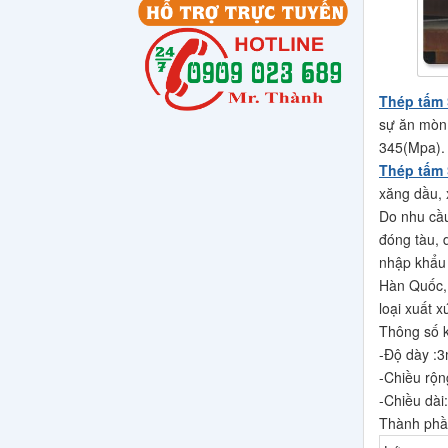
Thép tấm 
sự ăn mòn 
345(Mpa).
Thép tấm
xăng dầu, 
Do nhu cầu
đóng tàu, d
nhập khẩu 
Hàn Quốc, 
loại xuất 
Thông số k
-Độ dày 
-Chiều rộ
-Chiều dà
Thành phầ