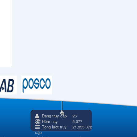
Đang truy cập
26
Hôm nay
5,077
Tổng lượt truy
21,355,372
cập