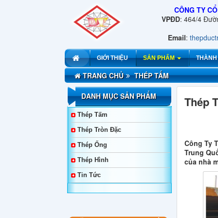
CÔNG TY CỔ
VPĐD
: 464/4 Đư
Email
:
thepduc
GIỚI THIỆU
SẢN PHẨM
THÀNH
TRANG CHỦ
THÉP TẤM
DANH MỤC SẢN PHẨM
Thép 
Thép Tấm
Thép Tròn Đặc
Công Ty T
Thép Ống
Trung Quố
Thép Hình
của nhà m
Tin Tức