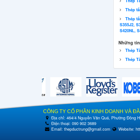
Thép Tấ
Thép t
Thép tấ
S355J2, S
S420NL, S
Những tin
Thép T
Thép T
CÔNG TY CỔ PHẦN KINH DOANH VÀ Đ
Địa chỉ:
464/4 Nguyễn Văn Quá, Phường Đông Hư
Điện thoại:
090 902 3689
Email:
thepductrung@gmail.com
Website:
ht