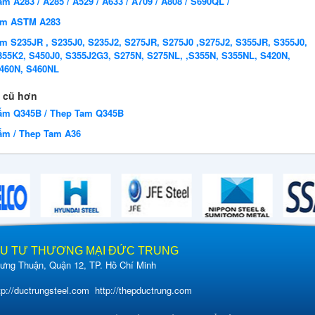
m A283 / A285 / A529 / A633 / A709 / A808 / S690QL /
ấm ASTM A283
m S235JR , S235J0, S235J2, S275JR, S275J0 ,S275J2, S355JR, S355J0,
355K2, S450J0, S355J2G3, S275N, S275NL, ,S355N, S355NL, S420N,
460N, S460NL
 cũ hơn
ấm Q345B / Thep Tam Q345B
ấm / Thep Tam A36
ẦU TƯ THƯƠNG MẠI ĐỨC TRUNG
ng Thuận, Quận 12, TP. Hồ Chí Minh
tp://ductrungsteel.com
http://thepductrung.com