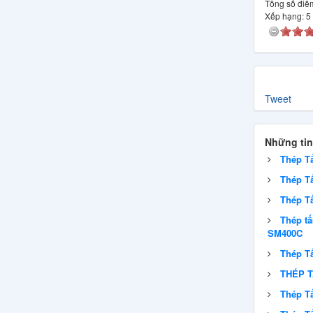
Tổng số điểm
Xếp hạng:
5
Tweet
Những tin
Thép T
Thép Tấ
Thép T
Thép t
SM400C
Thép Tấ
THÉP 
Thép T