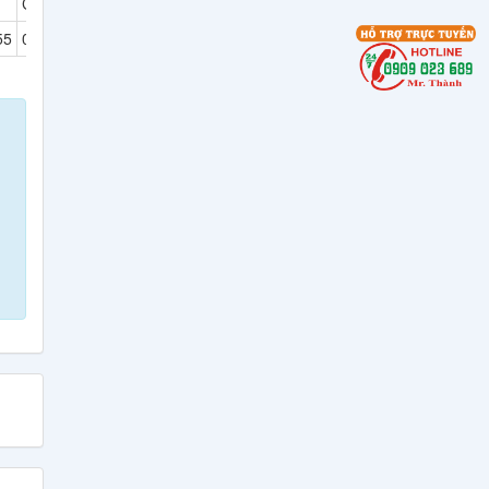
Cr
Ni
Thép Không Gỉ Duplex
55
0.50/1.25
0,65
2205, 2570
Thép Tấm, Thép Làm
Khuôn, Thép Tròn Đặc
SKT4, SKT3, SKT6,
55NiCrMoV7, 45NiCrMo16
Bảng Giá Và Quy Cách
Thép Hình V
Bảng Giá Thép Tấm, Thép
Tròn Đặc, Thép Ống Đúc
YXM1, YXM4, YXM27,
YXM60, YXM42
Bảng Giá Thép Tấm, Thép
Tròn Đặc, Thép Ống Đúc
YXR3, YXR33, YXR7
Thép Tấm - Thép Tròn Đặc
SKH50, SKH51, SKH52,
SKH53, SKH54, SKH55,