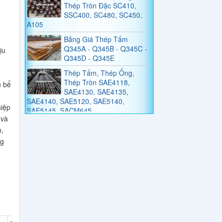
SSC400, SC480, SC450,
A105
Bảng Giá Thép Tấm
Q345A - Q345B - Q345C -
Q345D - Q345E
ịu
Thép Tấm, Thép Ống,
Thép Tròn SAE4118,
SAE4130, SAE4135,
n bể
SAE4140, SAE5120, SAE5140,
SAE5145, SACM645
iệp
BẢNG GIÁ THÉP ỐNG
 và
C10, C20, C30, C40, C45,
n,
C50, C55
ng
Bảng Tiêu Chuẩn Thép
Tấm, Thép Tròn SNC236,
SNC415, SNC631,
SNC815, SNC836
Bảng Tiêu Chuẩn Thép
Tấm, Thép Tròn SNCM220,
SNCM439, SNCM415,
SNCM420, SNCM431