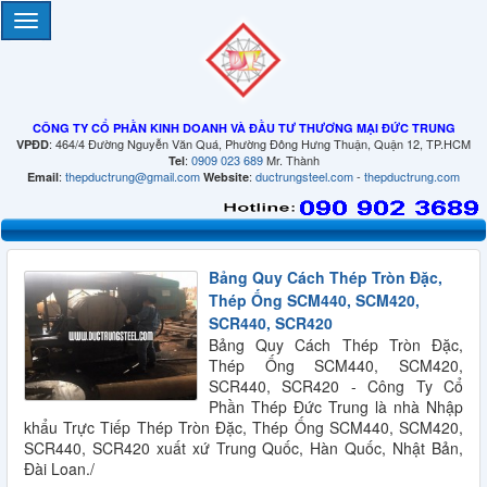
CÔNG TY CỔ PHẦN KINH DOANH VÀ ĐẦU TƯ THƯƠNG MẠI ĐỨC TRUNG
: 464/4 Đường Nguyễn Văn Quá, Phường Đông Hưng Thuận, Quận 12, TP.HCM
VPĐD
:
0909 023 689
Mr. Thành
Tel
:
thepductrung@gmail.com
:
ductrungsteel.com
-
thepductrung.com
Email
Website
Bảng Quy Cách Thép Tròn Đặc,
Thép Ống SCM440, SCM420,
SCR440, SCR420
Bảng Quy Cách Thép Tròn Đặc,
Thép Ống SCM440, SCM420,
SCR440, SCR420 - Công Ty Cổ
Phần Thép Đức Trung là nhà Nhập
khẩu Trực Tiếp Thép Tròn Đặc, Thép Ống SCM440, SCM420,
SCR440, SCR420 xuất xứ Trung Quốc, Hàn Quốc, Nhật Bản,
Đài Loan./