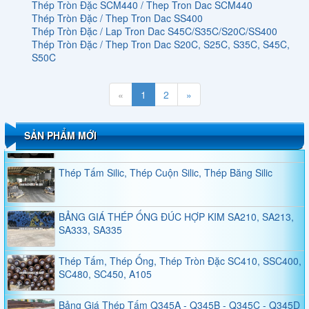
Thép Tròn Đặc SCM440 / Thep Tron Dac SCM440
Thép Tròn Đặc / Thep Tron Dac SS400
Thép Tròn Đặc / Lap Tron Dac S45C/S35C/S20C/SS400
Thép Tròn Đặc / Thep Tron Dac S20C, S25C, S35C, S45C,
S50C
QUY CÁCH THÉP HÌNH H
«
1
2
»
Thép Tấm, Thép Tròn Đặc, Thép Ống Đúc A101,
A1010, A1011, A1014, A1018, A1016
SẢN PHẨM MỚI
Thép Tấm Silic, Thép Cuộn Silic, Thép Băng Silic
BẢNG GIÁ THÉP ỐNG ĐÚC HỢP KIM SA210, SA213,
SA333, SA335
Thép Tấm, Thép Ống, Thép Tròn Đặc SC410, SSC400,
SC480, SC450, A105
Bảng Giá Thép Tấm Q345A - Q345B - Q345C - Q345D
- Q345E