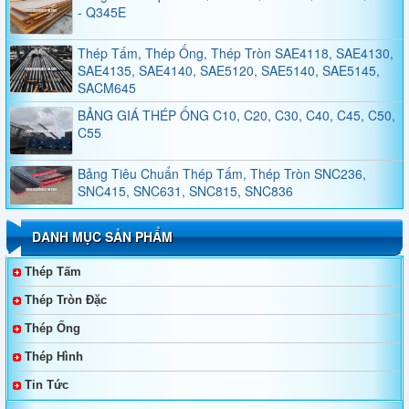
Thép Tấm, Thép Ống, Thép Tròn SAE4118, SAE4130,
SAE4135, SAE4140, SAE5120, SAE5140, SAE5145,
SACM645
BẢNG GIÁ THÉP ỐNG C10, C20, C30, C40, C45, C50,
C55
Bảng Tiêu Chuẩn Thép Tấm, Thép Tròn SNC236,
SNC415, SNC631, SNC815, SNC836
Bảng Tiêu Chuẩn Thép Tấm, Thép Tròn SNCM220,
SNCM439, SNCM415, SNCM420, SNCM431
DANH MỤC SẢN PHẨM
Thép Không Gỉ Duplex 2205, 2570
Thép Tấm
Thép Tròn Đặc
Thép Tấm, Thép Làm Khuôn, Thép Tròn Đặc SKT4,
Thép Ống
SKT3, SKT6, 55NiCrMoV7, 45NiCrMo16
Thép Hình
Bảng Giá Và Quy Cách Thép Hình V
Tin Tức