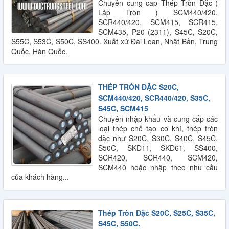
Chuyên cung cấp Thép Tròn Đặc (
Láp Tròn ) SCM440/420,
SCR440/420, SCM415, SCR415,
SCM435, P20 (2311), S45C, S20C,
S55C, S53C, S50C, SS400. Xuất xứ Đài Loan, Nhật Bản, Trung
Quốc, Hàn Quốc.
THÉP TRÒN ĐẶC S20C,
SCM440/420, SCR440/420, S35C,
S45C, SCM415
Chuyên nhập khẩu và cung cấp các
loại thép chế tạo cơ khí, thép tròn
đặc như S20C, S30C, S40C, S45C,
S50C, SKD11, SKD61, SS400,
SCR420, SCR440, SCM420,
SCM440 hoặc nhập theo nhu cầu
của khách hàng...
Thép Tròn Đặc S20C, S25C, S35C,
S45C, S50C.