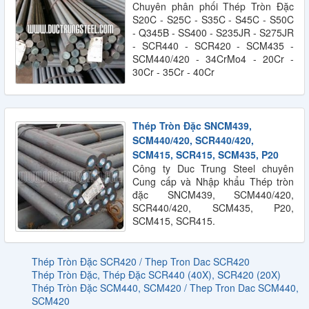
Chuyên phân phối Thép Tròn Đặc
S20C - S25C - S35C - S45C - S50C
- Q345B - SS400 - S235JR - S275JR
- SCR440 - SCR420 - SCM435 -
SCM440/420 - 34CrMo4 - 20Cr -
30Cr - 35Cr - 40Cr
Thép Tròn Đặc SNCM439,
SCM440/420, SCR440/420,
SCM415, SCR415, SCM435, P20
Công ty Duc Trung Steel chuyên
Cung cấp và Nhập khẩu Thép tròn
đặc SNCM439, SCM440/420,
SCR440/420, SCM435, P20,
SCM415, SCR415.
Thép Tròn Đặc SCR420 / Thep Tron Dac SCR420
Thép Tròn Đặc, Thép Đặc SCR440 (40X), SCR420 (20X)
Thép Tròn Đặc SCM440, SCM420 / Thep Tron Dac SCM440,
SCM420
QUY CÁCH THÉP HÌNH U