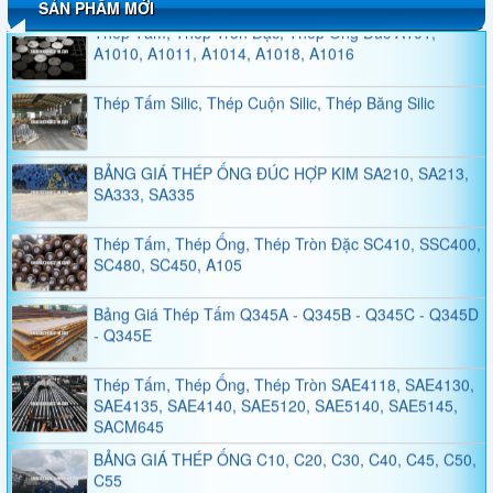
SẢN PHẨM MỚI
Thép Tấm, Thép Tròn Đặc, Thép Ống Đúc A101,
A1010, A1011, A1014, A1018, A1016
Thép Tấm Silic, Thép Cuộn Silic, Thép Băng Silic
BẢNG GIÁ THÉP ỐNG ĐÚC HỢP KIM SA210, SA213,
SA333, SA335
Thép Tấm, Thép Ống, Thép Tròn Đặc SC410, SSC400,
SC480, SC450, A105
Bảng Giá Thép Tấm Q345A - Q345B - Q345C - Q345D
- Q345E
Thép Tấm, Thép Ống, Thép Tròn SAE4118, SAE4130,
SAE4135, SAE4140, SAE5120, SAE5140, SAE5145,
SACM645
BẢNG GIÁ THÉP ỐNG C10, C20, C30, C40, C45, C50,
C55