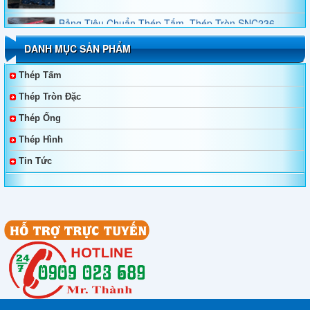
Bảng Tiêu Chuẩn Thép Tấm, Thép Tròn SNC236,
SNC415, SNC631, SNC815, SNC836
DANH MỤC SẢN PHẨM
Bảng Tiêu Chuẩn Thép Tấm, Thép Tròn SNCM220,
SNCM439, SNCM415, SNCM420, SNCM431
Thép Tấm
Thép Tròn Đặc
Thép Không Gỉ Duplex 2205, 2570
Thép Ống
Thép Hình
Thép Tấm, Thép Làm Khuôn, Thép Tròn Đặc SKT4,
SKT3, SKT6, 55NiCrMoV7, 45NiCrMo16
Tin Tức
Bảng Giá Và Quy Cách Thép Hình V
Bảng Giá Thép Tấm, Thép Tròn Đặc, Thép Ống Đúc
YXM1, YXM4, YXM27, YXM60, YXM42
Bảng Giá Thép Tấm, Thép Tròn Đặc, Thép Ống Đúc
YXR3, YXR33, YXR7