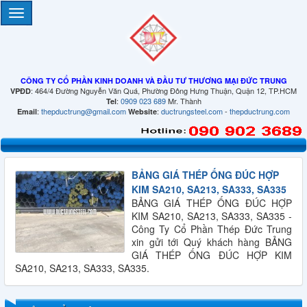
CÔNG TY CỔ PHẦN KINH DOANH VÀ ĐẦU TƯ THƯƠNG MẠI ĐỨC TRUNG
: 464/4 Đường Nguyễn Văn Quá, Phường Đông Hưng Thuận, Quận 12, TP.HCM
VPĐD
:
0909 023 689
Mr. Thành
Tel
:
thepductrung@gmail.com
:
ductrungsteel.com
-
thepductrung.com
Email
Website
BẢNG GIÁ THÉP ỐNG ĐÚC HỢP
KIM SA210, SA213, SA333, SA335
BẢNG GIÁ THÉP ỐNG ĐÚC HỢP
QUY CÁCH THÉP HÌNH U
KIM SA210, SA213, SA333, SA335 -
Công Ty Cổ Phần Thép Đức Trung
xin gửi tới Quý khách hàng BẢNG
GIÁ THÉP ỐNG ĐÚC HỢP KIM
SA210, SA213, SA333, SA335.
QUY CÁCH THÉP HÌNH H